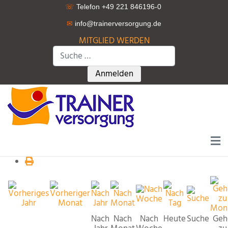
☏
Telefon +49 221 846196-0
✉
info@trainerversorgung.d
e
MITGLIED WERDEN
Suchen
Type 2 or more characters for r
Anmelden
Nach
Nach
Nach
Heute
Suche
Geh