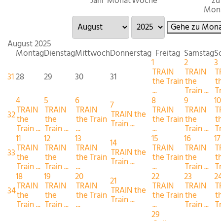
Jahr
Monat
Woche
zu
Mon
Gehe zu Mona
August 2025
Montag
Dienstag
Mittwoch
Donnerstag
Freitag
Samstag
S
1
2
3
TRAIN
TRAIN
T
31
28
29
30
31
the Train
the
t
...
Train ...
Tr
4
5
6
8
9
10
7
TRAIN
TRAIN
TRAIN
TRAIN
TRAIN
T
TRAIN the
32
the
the
the Train
the Train
the
t
Train ...
Train ...
Train ...
...
...
Train ...
Tr
11
12
13
15
16
17
14
TRAIN
TRAIN
TRAIN
TRAIN
TRAIN
T
TRAIN the
33
the
the
the Train
the Train
the
t
Train ...
Train ...
Train ...
...
...
Train ...
Tr
18
19
20
22
23
2
21
TRAIN
TRAIN
TRAIN
TRAIN
TRAIN
T
TRAIN the
34
the
the
the Train
the Train
the
t
Train ...
Train ...
Train ...
...
...
Train ...
Tr
29