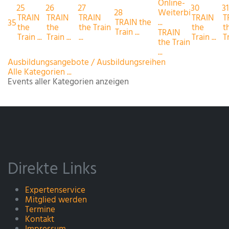
Online-
25
26
27
30
31
28
Weiterbi
TRAIN
TRAIN
TRAIN
TRAIN
T
TRAIN the
...
35
the
the
the Train
the
t
Train ...
TRAIN
Train ...
Train ...
...
Train ...
Tr
the Train
...
Ausbildungsangebote / Ausbildungsreihen
Alle Kategorien ...
Events aller Kategorien anzeigen
Direkte Links
Expertenservice
Mitglied werden
Termine
Kontakt