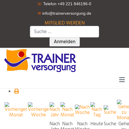
☏
Telefon +49 221 846196-0
✉
info@trainerversorgung.d
e
MITGLIED WERDEN
Suchen
Type 2 or more characters for r
Anmelden
Nach
Nach
Nach
Heute
Suche
Geh