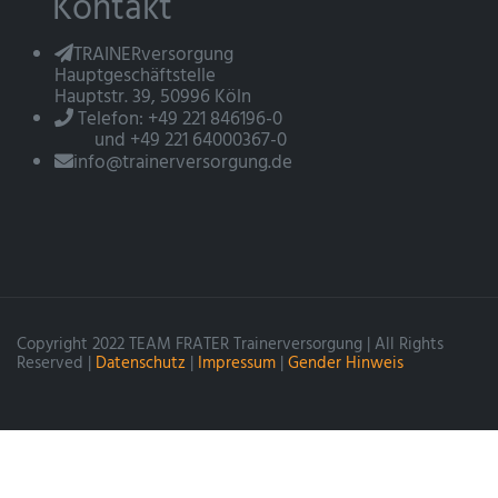
Kontakt
TRAINERversorgung
Hauptgeschäftstelle
Hauptstr. 39, 50996 Köln
Telefon: +49 221 846196-0
und +49 221 64000367-0
info@trainerversorgung.de
Copyright 2022 TEAM FRATER Trainerversorgung | All Rights
Reserved |
Datenschutz
|
Impressum
|
Gender Hinweis