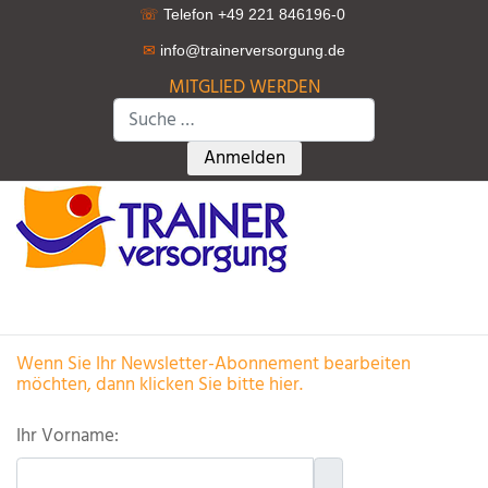
☏
Telefon +49 221 846196-0
✉
info@trainerversorgung.d
e
MITGLIED WERDEN
Suchen
Type 2 or more characters for r
Anmelden
Wenn Sie Ihr Newsletter-Abonnement bearbeiten
möchten, dann klicken Sie bitte hier.
Ihr Vorname: