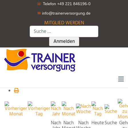
☏
Telefon +49 221 846196-0
✉
info@trainerversorgung.d
e
MITGLIED WERDEN
Suchen
Type 2 or more characters for r
Anmelden
Nach
Nach
Nach
Heute
Suche
Geh