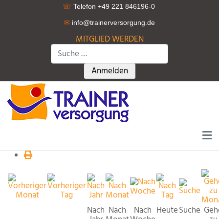
☏
Telefon +49 221 846196-0
✉
info@trainerversorgung.d
e
MITGLIED WERDEN
Suchen
Type 2 or more characters for r
Anmelden
Nach
Nach
Nach
Heute
Suche
Geh