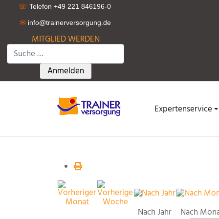
☏
Telefon +49 221 846196-0
✉
info@trainerversorgung.d
e
MITGLIED WERDEN
Suchen
Type 2 or more characters for results.
Anmelden
Expertenservice
Nach Jahr
Nach Mon