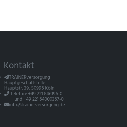
Kontakt
TRAINERversorgung
Hauptgeschäftstelle
Hauptstr. 39, 50996 Köln
Telefon: +49 221 846196-0
und +49 221 64000367-0
info@trainerversorgung.de