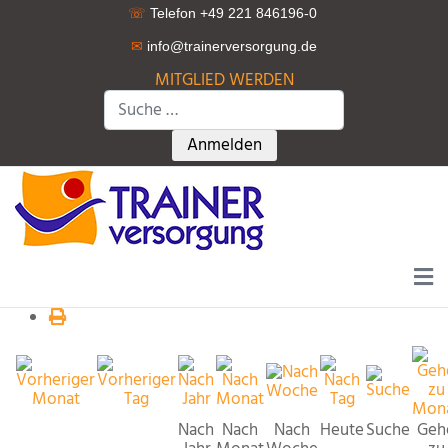
☏
Telefon +49 221 846196-0
✉
info@trainerversorgung.d
e
MITGLIED WERDEN
Suchen
Type 2 or more characters for r
Anmelden
Nach
Nach
Nach
Heute
Suche
Geh