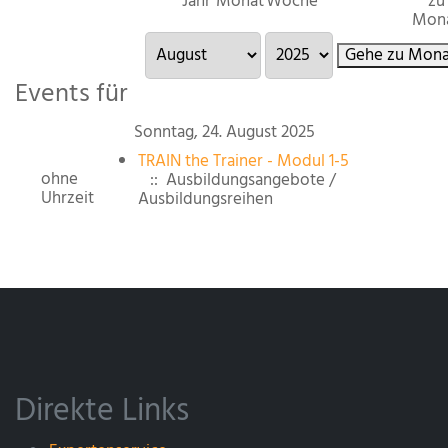
Jahr
Monat
Woche
zu
Mon
Gehe zu Mona
Events für
Sonntag, 24. August 2025
TRAIN the Trainer - Modul 1-5
ohne
:: Ausbildungsangebote /
Uhrzeit
Ausbildungsreihen
Direkte Links