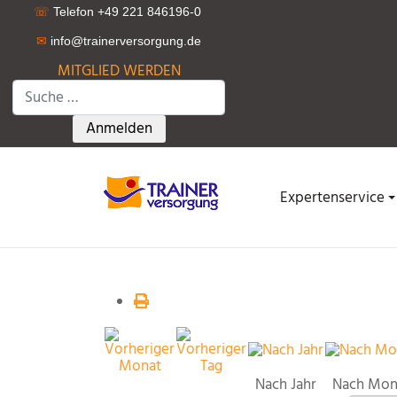
☏
Telefon +49 221 846196-0
✉
info@trainerversorgung.d
e
MITGLIED WERDEN
Suchen
Type 2 or more characters for results.
Anmelden
Expertenservice
Nach Jahr
Nach Mon