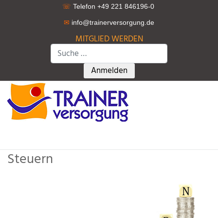
☏
Telefon +49 221 846196-0
✉
info@trainerversorgung.d
e
MITGLIED WERDEN
Suchen
Type 2 or more characters for r
Anmelden
Steuern