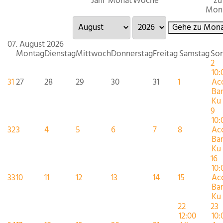
Jahr
Monat
Woche
zu
Mon
Gehe zu Mona
07. August 2026
Montag
Dienstag
Mittwoch
Donnerstag
Freitag
Samstag
So
2
10:
31
27
28
29
30
31
1
Ac
Ba
Ku .
9
10:
32
3
4
5
6
7
8
Ac
Ba
Ku .
16
10:
33
10
11
12
13
14
15
Ac
Ba
Ku .
22
23
12:00
10: