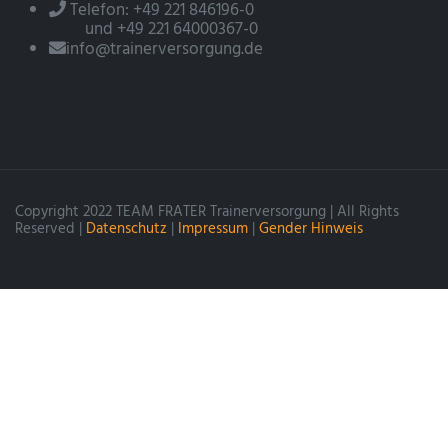
Telefon: +49 221 846196-0
und +49 221 64000367-0
info@trainerversorgung.de
Copyright 2022 TEAM FRATER Trainerversorgung | All Rights
Reserved |
Datenschutz
|
Impressum
|
Gender Hinweis