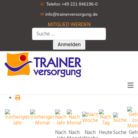
☏
Telefon +49 221 846196-0
✉
info@trainerversorgung.d
e
MITGLIED WERDEN
Suchen
Type 2 or more characters for r
Anmelden
Nach
Nach
Nach
Heute
Suche
Geh