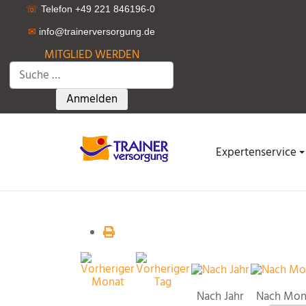
☏
Telefon +49 221 846196-0
✉
info@trainerversorgung.d
e
MITGLIED WERDEN
Suchen
Type 2 or more characters for results.
Anmelden
Expertenservice
Nach Jahr
Nach Mon