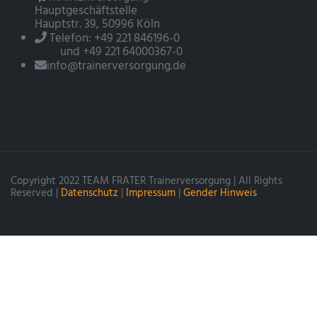
Hauptgeschäftstelle
Hauptstr. 39, 50996 Köln
Telefon: +49 221 846196-0
und +49 221 64000367-0
info@trainerversorgung.de
Copyright 2022 TEAM FRATER Trainerversorgung | All Rights
Reserved |
Datenschutz
|
Impressum
|
Gender Hinweis