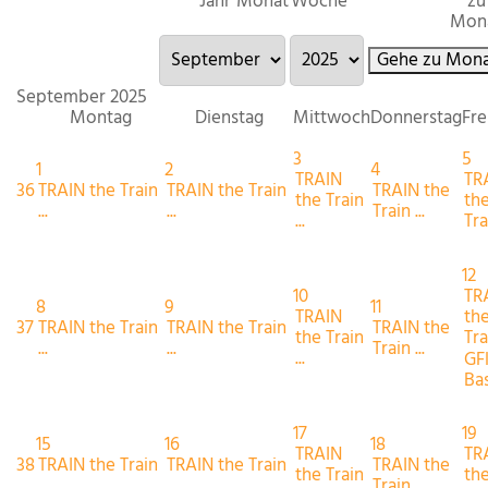
Jahr
Monat
Woche
zu
Mon
Gehe zu Mona
September 2025
Montag
Dienstag
Mittwoch
Donnerstag
Fre
3
5
1
2
4
TRAIN
TR
36
TRAIN the Train
TRAIN the Train
TRAIN the
the Train
th
...
...
Train ...
...
Trai
12
10
TR
8
9
11
TRAIN
th
37
TRAIN the Train
TRAIN the Train
TRAIN the
the Train
Trai
...
...
Train ...
...
GF
Bas
17
19
15
16
18
TRAIN
TR
38
TRAIN the Train
TRAIN the Train
TRAIN the
the Train
th
...
...
Train ...