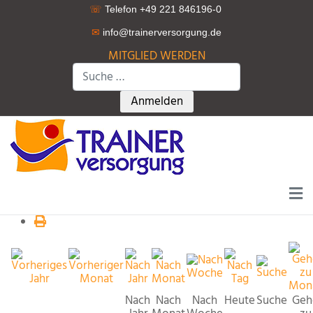
☏
Telefon +49 221 846196-0
✉
info@trainerversorgung.d
e
MITGLIED WERDEN
Suchen
Type 2 or more characters for r
Anmelden
Nach
Nach
Nach
Heute
Suche
Geh