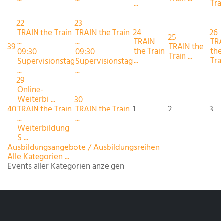
...
Trai
22
23
TRAIN the Train
TRAIN the Train
24
26
25
...
...
TRAIN
TR
39
TRAIN the
the Train
th
09:30
09:30
Train ...
...
Trai
Supervisionstag
Supervisionstag
...
...
29
Online-
Weiterbi ...
30
40
TRAIN the Train
TRAIN the Train
1
2
3
...
...
Weiterbildung
S ...
Ausbildungsangebote / Ausbildungsreihen
Alle Kategorien ...
Events aller Kategorien anzeigen