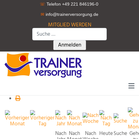
☏
Telefon +49 221 846196-0
✉
info@trainerversorgung.d
e
MITGLIED WERDEN
Suchen
Type 2 or more characters for r
Anmelden
Nach
Nach
Nach
Heute
Suche
Geh