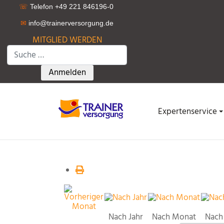
☏
Telefon +49 221 846196-0
✉
info@trainerversorgung.d
e
MITGLIED WERDEN
Suchen
Type 2 or more characters for results.
Anmelden
Expertenservice
Nach Jahr
Nach Monat
Nach