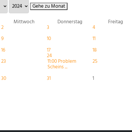
Gehe zu Monat
Mittwoch
Donnerstag
Freitag
2
3
4
9
10
11
16
17
18
24
23
11:00 Problem
25
Scheins ...
30
31
1