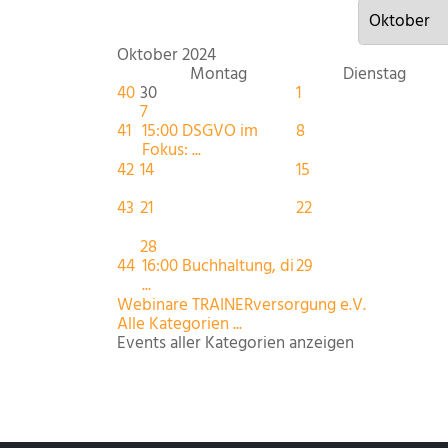
Oktober 2024
Montag
Dienstag
40
30
1
7
41
15:00 DSGVO im
8
Fokus: ...
42
14
15
43
21
22
28
44
16:00 Buchhaltung, di
29
...
Webinare TRAINERversorgung e.V.
Alle Kategorien ...
Events aller Kategorien anzeigen