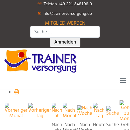
☏
Telefon +49 221 846196-0
✉
info@trainerversorgung.d
e
MITGLIED WERDEN
Suchen
Type 2 or more characters for r
Anmelden
Nach
Nach
Nach
Heute
Suche
Geh