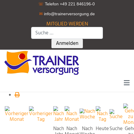
☏
Telefon +49 221 846196-0
✉
info@trainerversorgung.d
e
MITGLIED WERDEN
Suchen
Type 2 or more characters for r
Anmelden
Nach
Nach
Nach
Heute
Suche
Geh