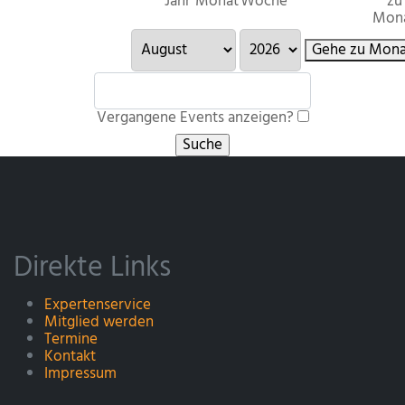
Jahr
Monat
Woche
zu
Mon
Gehe zu Mona
Vergangene Events anzeigen?
Direkte Links
Expertenservice
Mitglied werden
Termine
Kontakt
Impressum