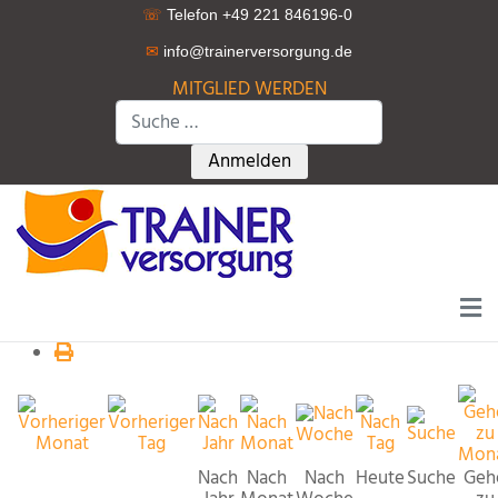
☏
Telefon +49 221 846196-0
✉
info@trainerversorgung.d
e
MITGLIED WERDEN
Suchen
Type 2 or more characters for r
Anmelden
Nach
Nach
Nach
Heute
Suche
Geh