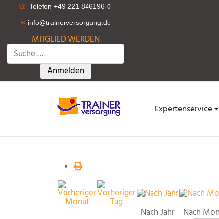
☏
Telefon +49 221 846196-0
✉
info@trainerversorgung.d
e
MITGLIED WERDEN
Suchen
Type 2 or more characters for results.
Anmelden
Expertenservice
Nach Jahr
Nach Mon