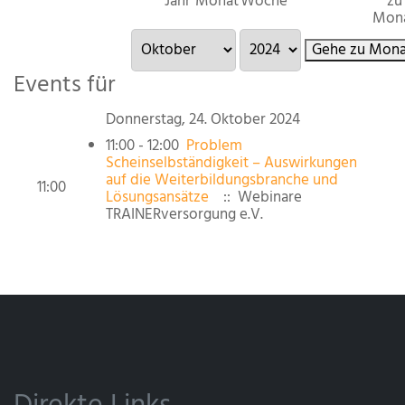
Jahr
Monat
Woche
zu
Mon
Gehe zu Mona
Events für
Donnerstag, 24. Oktober 2024
11:00 - 12:00
Problem
Scheinselbständigkeit – Auswirkungen
auf die Weiterbildungsbranche und
11:00
Lösungsansätze
:: Webinare
TRAINERversorgung e.V.