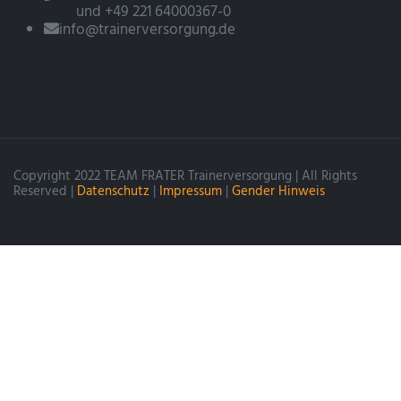
und +49 221 64000367-0
info@trainerversorgung.de
Copyright 2022 TEAM FRATER Trainerversorgung | All Rights
Reserved |
Datenschutz
|
Impressum
|
Gender Hinweis