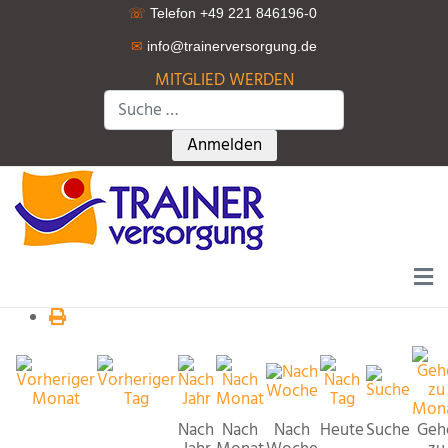
☏
Telefon +49 221 846196-0
✉
info@trainerversorgung.d
e
MITGLIED WERDEN
Suchen
Type 2 or more characters for r
Anmelden
Nach
Nach
Nach
Heute
Suche
Geh