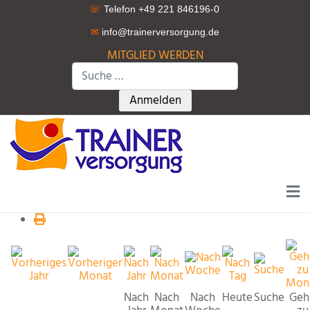
☏
Telefon +49 221 846196-0
✉
info@trainerversorgung.d
e
MITGLIED WERDEN
Suchen
Type 2 or more characters for r
Anmelden
Nach
Nach
Nach
Heute
Suche
Geh