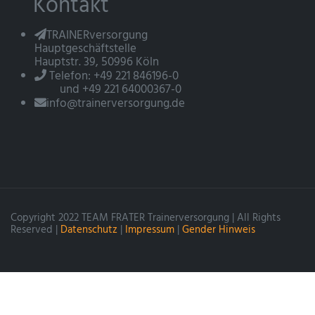
Kontakt
TRAINERversorgung
Hauptgeschäftstelle
Hauptstr. 39, 50996 Köln
Telefon: +49 221 846196-0
und +49 221 64000367-0
info@trainerversorgung.de
Copyright 2022 TEAM FRATER Trainerversorgung | All Rights
Reserved |
Datenschutz
|
Impressum
|
Gender Hinweis