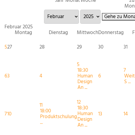
Jahr
Monat
Woche
zu
Mon
Gehe zu Mona
Februar 2025
Montag
Dienstag
Mittwoch
Donnerstag
F
5
27
28
29
30
31
5
18:30
7
6
3
4
Human
6
Weit
Design
S ...
An ...
12
11
18:30
18:00
Human
7
10
13
14
Produktschulung
Design
...
An ...