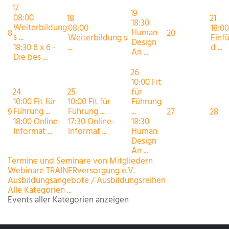
17
19
08:00
18
21
18:30
Weiterbildung
08:00
18:00
Human
8
20
s ...
Weiterbildung s
Einf
Design
18:30 6 x 6 -
...
d ...
An ...
Die bes ...
26
10:00 Fit
24
25
für
10:00 Fit für
10:00 Fit für
Führung
Führung ...
Führung ...
...
9
27
28
18:00 Online-
17:30 Online-
18:30
Informat ...
Informat ...
Human
Design
An ...
Termine und Seminare von Mitgliedern
Webinare TRAINERversorgung e.V.
Ausbildungsangebote / Ausbildungsreihen
Alle Kategorien ...
Events aller Kategorien anzeigen