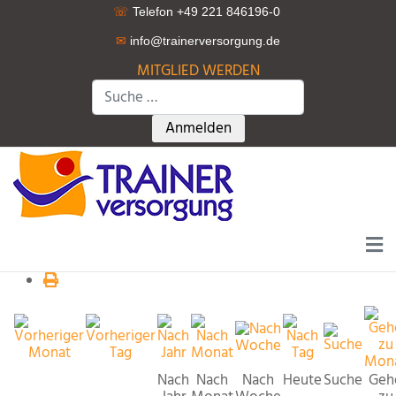
☏
Telefon +49 221 846196-0
✉
info@trainerversorgung.d
e
MITGLIED WERDEN
Suchen
Type 2 or more characters for r
Anmelden
Nach
Nach
Nach
Heute
Suche
Geh