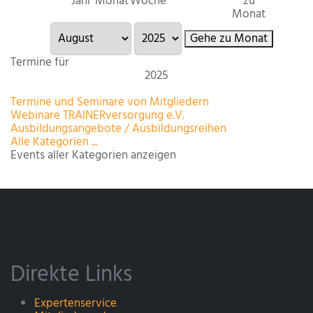
Jahr
Monat
Woche
zu
Monat
Gehe zu Monat
Termine für
2025
Limite der Paginierungsliste
Termine und Seminare von Mitgliedern
Webinare TRAINERversorgung e.V.
Ausbildungsangebote / Ausbildungsreihen
Alle Kategorien ...
Events aller Kategorien anzeigen
Direkte Links
Expertenservice