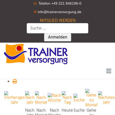
☏
Telefon +49 221 846196-0
✉
info@trainerversorgung.d
e
MITGLIED WERDEN
Suchen
Type 2 or more characters for r
Anmelden
Nach
Nach
Nach
Heute
Suche
Gehe