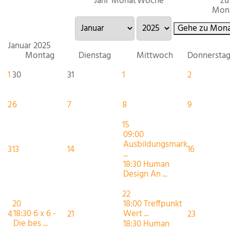
Jahr
Monat
Woche
zu
Mon
Gehe zu Mona
Januar 2025
Montag
Dienstag
Mittwoch
Donnersta
1
30
31
1
2
2
6
7
8
9
15
09:00
Ausbildungsmark
3
13
14
16
...
18:30 Human
Design An ...
22
20
18:00 Treffpunkt
18:30 6 x 6 -
Wert ...
4
21
23
Die bes ...
18:30 Human