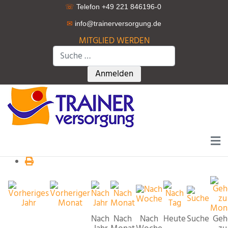
☏
Telefon +49 221 846196-0
✉
info@trainerversorgung.d
e
MITGLIED WERDEN
Suchen
Type 2 or more characters for r
Anmelden
Nach
Nach
Nach
Heute
Suche
Geh