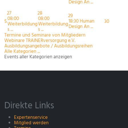
Design An ...
27
28
29
08:00
08:00
18:30 Human
5
30
Weiterbildung
Weiterbildung
Design An ...
s ...
s ...
Termine und Seminare von Mitgliedern
Webinare TRAINERversorgung e.V.
Ausbildungsangebote / Ausbildungsreihen
Alle Kategorien ...
Events aller Kategorien anzeigen
Direkte Links
Expertenservice
Mitglied werden