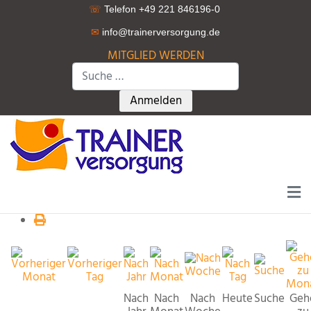
☏
Telefon +49 221 846196-0
✉
info@trainerversorgung.d
e
MITGLIED WERDEN
Suchen
Type 2 or more characters for r
Anmelden
Nach
Nach
Nach
Heute
Suche
Geh