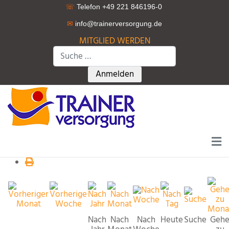
☏
Telefon +49 221 846196-0
✉
info@trainerversorgung.d
e
MITGLIED WERDEN
Suchen
Type 2 or more characters for r
Anmelden
Nach
Nach
Nach
Heute
Suche
Geh