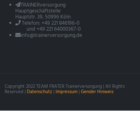
TRAINERversorgung
Hauptgeschäftstelle
Hauptstr. 39, 50996 Köln
Telefon: +49 221 846196-0
und +49 221 64000367-0
info@trainerversorgung.de
Copyright 2022 TEAM FRATER Trainerversorgung | All Rights
Reserved |
Datenschutz
|
Impressum
|
Gender Hinweis