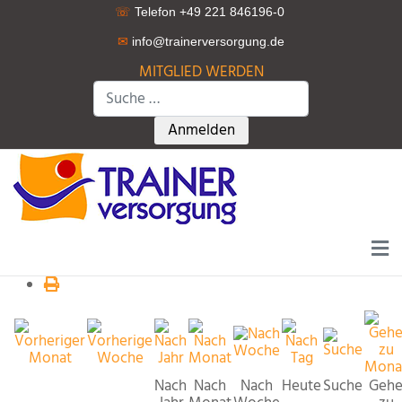
☏
Telefon +49 221 846196-0
✉
info@trainerversorgung.d
e
MITGLIED WERDEN
Suchen
Type 2 or more characters for r
Anmelden
Nach
Nach
Nach
Heute
Suche
Geh