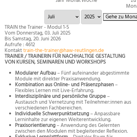
Jahr
Monat
Woche
zu
Mon
Gehe zu Mona
TRAIN the Trainer - Modul 1-5
Vom Donnerstag, 03. Juli 2025
Bis Samstag, 20. Juni 2026
Aufrufe
: 4612
Kontakt
train-the-trainer@haw-reutlingen.de
TRAINER / TRAINERIN FÜR NACHHALTIGE GESTALTUNG
VON KURSEN, SEMINAREN UND WORKSHOPS
Modularer Aufbau
– Fünf aufeinander abgestimmte
Module mit direkter Praxisanwendung.
Kombination aus Online- und Präsenzphasen
–
Flexibles Lernen mit Live-Erfahrung.
Interdisziplinäre und persönliche Gruppe
–
Austausch und Vernetzung mit Teilnehmer:innen aus
verschiedenen Fachbereichen.
Individuelle Schwerpunktsetzung
– Anpassbare
Lerninhalte zur eigenen Weiterentwicklung.
Praxisorientierung
– Anwendung des Gelernten
zwischen den Modulen mit begleitender Reflexion.