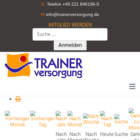
☏
Telefon +49 221 846196-0
✉
info@trainerversorgung.d
e
MITGLIED WERDEN
Suchen
Type 2 or more characters for r
Anmelden
Nach
Nach
Nach
Heute
Suche
Geh