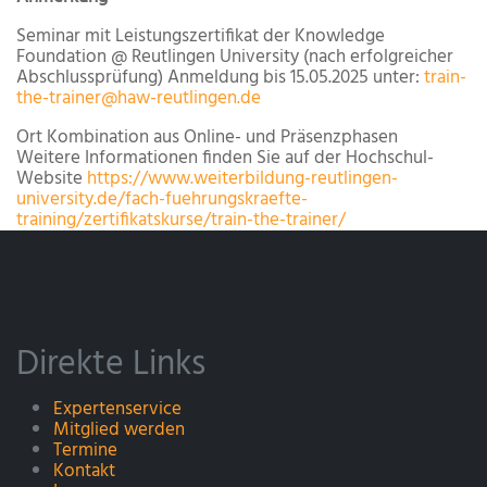
Seminar mit Leistungszertifikat der Knowledge
Foundation @ Reutlingen University (nach erfolgreicher
Abschlussprüfung) Anmeldung bis 15.05.2025 unter:
train-
the-trainer@haw-reutlingen.de
Ort
Kombination aus Online- und Präsenzphasen
Weitere Informationen finden Sie auf der Hochschul-
Website
https://www.weiterbildung-reutlingen-
university.de/fach-fuehrungskraefte-
training/zertifikatskurse/train-the-trainer/
Direkte Links
Expertenservice
Mitglied werden
Termine
Kontakt