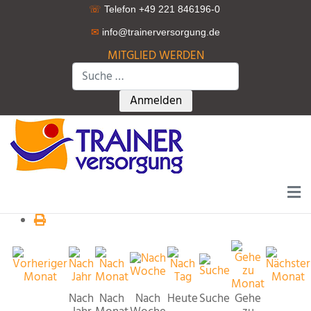
☏
Telefon +49 221 846196-0
✉
info@trainerversorgung.d
e
MITGLIED WERDEN
Suchen
Type 2 or more characters for r
Anmelden
Nach
Nach
Nach
Heute
Suche
Gehe