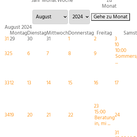
Jahr
Monat
Woche
zu
Monat
Gehe zu Monat
August 2024
Montag
Dienstag
Mittwoch
Donnerstag
Freitag
Samst
31
29
30
31
1
2
3
10
10:00
32
5
6
7
8
9
Sommersp
...
33
12
13
14
15
16
17
23
15:00
34
19
20
21
22
24
Beratung
in, mi ...
31