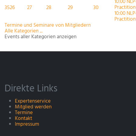
10:00 NLP
Practitione
35
26
27
28
29
30
10:00 NLP
Practitione
Termine und Seminare von Mitgliedern
Alle Kategorien ...
Events aller Kategorien anzeigen
Direkte Links
Expertenservice
Mitglied werden
Termine
Kontakt
Impressum