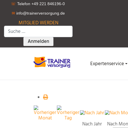
☏
Telefon +49 221 846196-0
✉
info@trainerversorgung.d
e
MITGLIED WERDEN
Suchen
Type 2 or more characters for results.
Anmelden
Expertenservice
Nach Jahr
Nach Mon