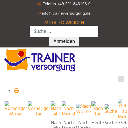
☏
Telefon +49 221 846196-0
✉
info@trainerversorgung.d
e
MITGLIED WERDEN
Suchen
Type 2 or more characters for r
Anmelden
Nach
Nach
Nach
Heute
Suche
Geh