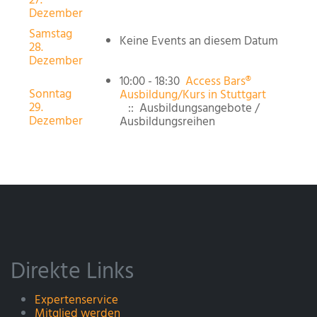
27.
Dezember
Samstag
Keine Events an diesem Datum
28.
Dezember
10:00 - 18:30
Access Bars®
Sonntag
Ausbildung/Kurs in Stuttgart
29.
:: Ausbildungsangebote /
Dezember
Ausbildungsreihen
Direkte Links
Expertenservice
Mitglied werden