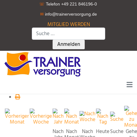
☏
Telefon +49 221 846196-0
✉
info@trainerversorgung.d
e
MITGLIED WERDEN
Suchen
Type 2 or more characters for r
Anmelden
Nach
Nach
Nach
Heute
Suche
Geh