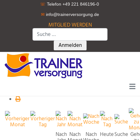
☏
Telefon +49 221 846196-0
✉
info@trainerversorgung.d
e
MITGLIED WERDEN
Suchen
Type 2 or more characters for r
Anmelden
Nach
Nach
Nach
Heute
Suche
Geh