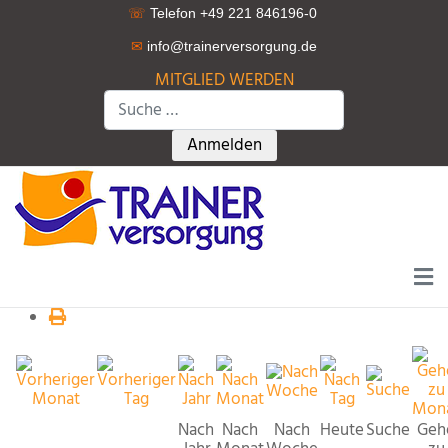
☏
Telefon +49 221 846196-0
✉
info@trainerversorgung.d
e
MITGLIED WERDEN
Suchen
Type 2 or more characters for r
Anmelden
Nach
Nach
Nach
Heute
Suche
Geh