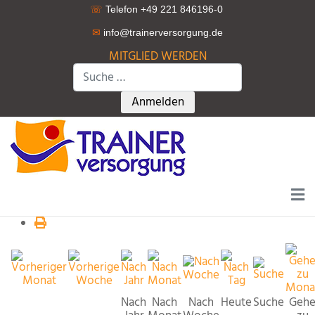
☏
Telefon +49 221 846196-0
✉
info@trainerversorgung.d
e
MITGLIED WERDEN
Suchen
Type 2 or more characters for r
Anmelden
Nach
Nach
Nach
Heute
Suche
Geh