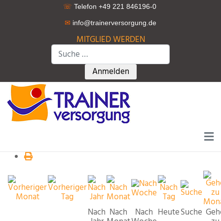
☏
Telefon +49 221 846196-0
✉
info@trainerversorgung.d
e
MITGLIED WERDEN
Suchen
Type 2 or more characters for r
Anmelden
Nach
Nach
Nach
Heute
Suche
Geh