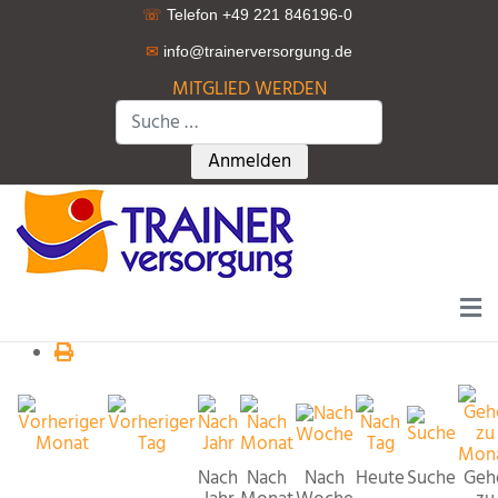
☏
Telefon +49 221 846196-0
✉
info@trainerversorgung.d
e
MITGLIED WERDEN
Suchen
Type 2 or more characters for r
Anmelden
Nach
Nach
Nach
Heute
Suche
Geh