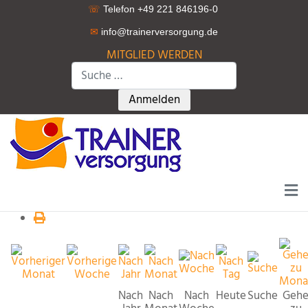
☏
Telefon +49 221 846196-0
✉
info@trainerversorgung.d
e
MITGLIED WERDEN
Suchen
Type 2 or more characters for r
Anmelden
Nach
Nach
Nach
Heute
Suche
Geh