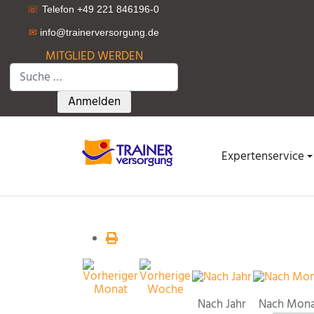
☏
Telefon +49 221 846196-0
✉
info@trainerversorgung.d
e
MITGLIED WERDEN
Suchen
Type 2 or more characters for results.
Anmelden
Expertenservice
Nach Jahr
Nach Mon