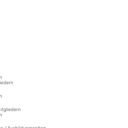
n
iedern
n
itgliedern
n