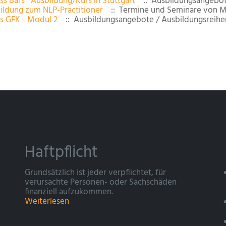
ss Bars® Ausbildung/Kurs in Stuttgart
:: Ausbildungsangebot
ildung zum NLP-Practitioner
:: Termine und Seminare von M
s GFK - Modul 2
:: Ausbildungsangebote / Ausbildungsreihe
Haftpflicht
Grundsätzlich ist jeder verpflichtet, für
verursachte Personen- oder Sachschäden
finanziell aufzukommen.
Weiterlesen