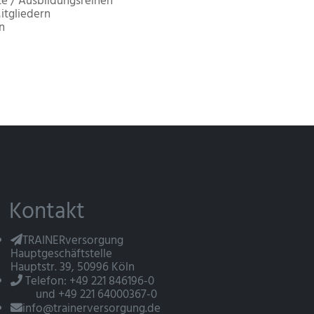
e / Ausbildungsreihen
itgliedern
n
Kontakt
TRAINERversorgung
Hauptgeschäftstelle
Hauptstr. 39, 50996 Köln
Telefon: +49 221 846196-0
und +49 221 64000367-0
info@trainerversorgung.de