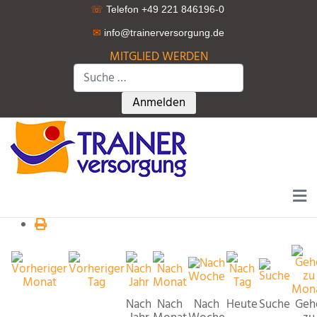
☏
Telefon +49 221 846196-0
✉
info@trainerversorgung.d
e
MITGLIED WERDEN
Suchen
Type 2 or more characters for r
Anmelden
Nach
Nach
Nach
Heute
Suche
Geh