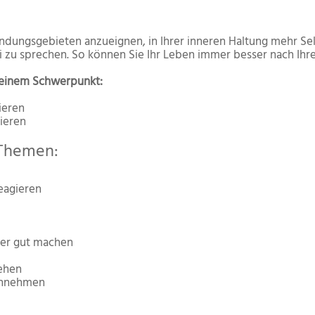
wendungsgebieten anzueignen, in Ihrer inneren Haltung mehr Se
ei zu sprechen. So können Sie Ihr Leben immer besser nach Ihr
e einem Schwerpunkt:
ieren
ieren
 Themen:
eagieren
er gut machen
ehen
ennehmen