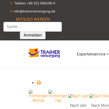
☏
Telefon +49 221 846196-0
✉
info@trainerversorgung.d
e
MITGLIED WERDEN
Suchen
Type 2 or more characters for results.
Anmelden
Expertenservice
Nach Jahr
Nach Mon