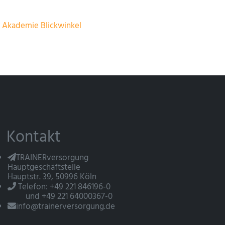
r
Akademie Blickwinkel
Kontakt
TRAINERversorgung
Hauptgeschäftstelle
Hauptstr. 39, 50996 Köln
Telefon: +49 221 846196-0
und +49 221 64000367-0
info@trainerversorgung.de