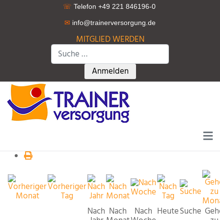
☏
Telefon +49 221 846196-0
✉
info@trainerversorgung.d
e
MITGLIED WERDEN
Suchen
Type 2 or more characters for r
Anmelden
Nach
Nach
Nach
Heute
Suche
Geh