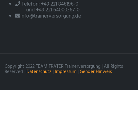
Telefon: +49 221 846196-0
und +49 221 64000367-0
info@trainerversorgung.de
Copyright 2022 TEAM FRATER Trainerversorgung | All Rights
Reserved |
Datenschutz
|
Impressum
|
Gender Hinweis