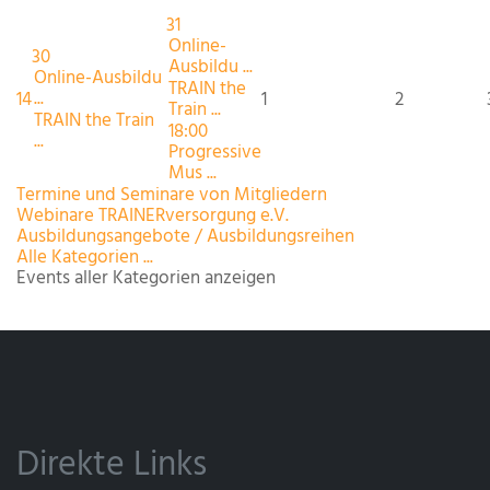
31
Online-
30
Ausbildu ...
Online-Ausbildu
TRAIN the
...
14
1
2
Train ...
TRAIN the Train
18:00
...
Progressive
Mus ...
Termine und Seminare von Mitgliedern
Webinare TRAINERversorgung e.V.
Ausbildungsangebote / Ausbildungsreihen
Alle Kategorien ...
Events aller Kategorien anzeigen
Direkte Links