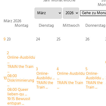
Jahr
Monat
Woche
zu
Mon
Gehe zu Mona
März 2026
Montag
Dienstag
Mittwoch
Donnerstag
9
23
24
25
26
2
Online-Ausbildu
...
TRAIN the Train
3
4
5
...
Online-
Online-Ausbildu
Online-
08:00
Ausbildu ...
...
Ausbildu ...
10
Diskriminierung
TRAIN the
TRAIN the Train
TRAIN the
...
Train ...
...
Train ...
08:00 Queer
lieben-qu ...
19:15 Bewusst
entspan ...