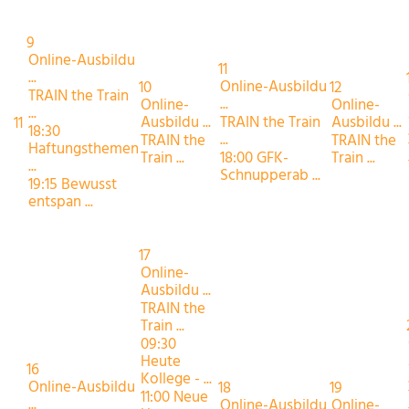
9
Online-Ausbildu
11
...
Online-Ausbildu
10
12
TRAIN the Train
...
Online-
Online-
...
Ausbildu ...
TRAIN the Train
Ausbildu ...
11
18:30
...
TRAIN the
TRAIN the
Haftungsthemen
Train ...
18:00 GFK-
Train ...
...
Schnupperab ...
19:15 Bewusst
entspan ...
17
Online-
Ausbildu ...
TRAIN the
Train ...
09:30
Heute
16
Kollege - ...
Online-Ausbildu
18
19
11:00 Neue
...
Online-Ausbildu
Online-