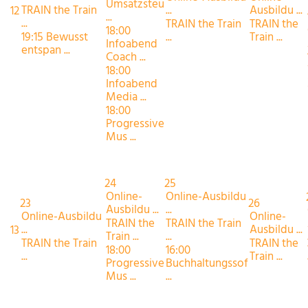
Umsatzsteu
TRAIN the Train
...
Ausbildu ...
12
...
...
TRAIN the Train
TRAIN the
18:00
19:15 Bewusst
...
Train ...
Infoabend
entspan ...
Coach ...
18:00
Infoabend
Media ...
18:00
Progressive
Mus ...
24
25
Online-
Online-Ausbildu
23
26
Ausbildu ...
...
Online-Ausbildu
Online-
TRAIN the
TRAIN the Train
...
Ausbildu ...
13
Train ...
...
TRAIN the Train
TRAIN the
18:00
16:00
...
Train ...
Progressive
Buchhaltungssof
Mus ...
...