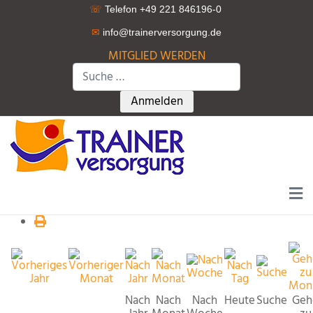
☏
Telefon +49 221 846196-0
✉
info@trainerversorgung.d
e
MITGLIED WERDEN
Suchen
Type 2 or more characters for r
Anmelden
Nach
Nach
Nach
Heute
Suche
Geh