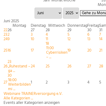
Jahr
Monat
Woche
zu
Mon
Gehe zu Mona
Juni 2025
Montag
Dienstag
Mittwoch
Donnerstag
Freitag
Sam
22
26
27
28
29
30
31
23
2
3
4
5
6
7
24
9
10
11
12
13
14
18
11:00
25
16
17
19
20
21
Cyberrisiken
– ...
23
26
„Ruhestand –
24
25
26
27
28
ga ...
30
18:00
27
1
2
3
4
5
Weiterbilden
mi ...
Webinare TRAINERversorgung e.V.
Alle Kategorien ...
Events aller Kategorien anzeigen