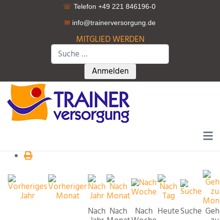
☏
Telefon +49 221 846196-0
✉
info@trainerversorgung.d
e
MITGLIED WERDEN
Suchen
Type 2 or more characters for r
Anmelden
Nach
Nach
Nach
Heute
Suche
Geh