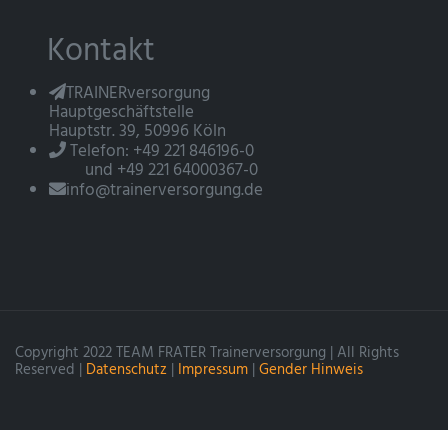
Kontakt
TRAINERversorgung
Hauptgeschäftstelle
Hauptstr. 39, 50996 Köln
Telefon: +49 221 846196-0
und +49 221 64000367-0
info@trainerversorgung.de
Copyright 2022 TEAM FRATER Trainerversorgung | All Rights
Reserved |
Datenschutz
|
Impressum
|
Gender Hinweis