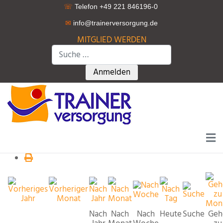
☏
Telefon +49 221 846196-0
✉
info@trainerversorgung.d
e
MITGLIED WERDEN
Suchen
Type 2 or more characters for r
Anmelden
Nach
Nach
Nach
Heute
Suche
Geh