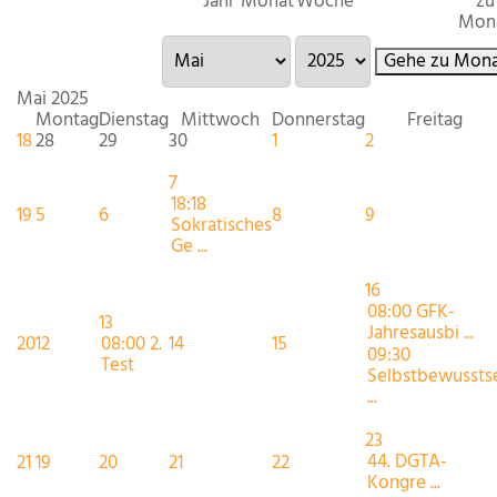
Jahr
Monat
Woche
zu
Mon
Gehe zu Mona
Mai 2025
Montag
Dienstag
Mittwoch
Donnerstag
Freitag
18
28
29
30
1
2
7
18:18
19
5
6
8
9
Sokratisches
Ge ...
16
08:00 GFK-
13
Jahresausbi ...
20
12
08:00 2.
14
15
09:30
Test
Selbstbewussts
...
23
44. DGTA-
21
19
20
21
22
Kongre ...