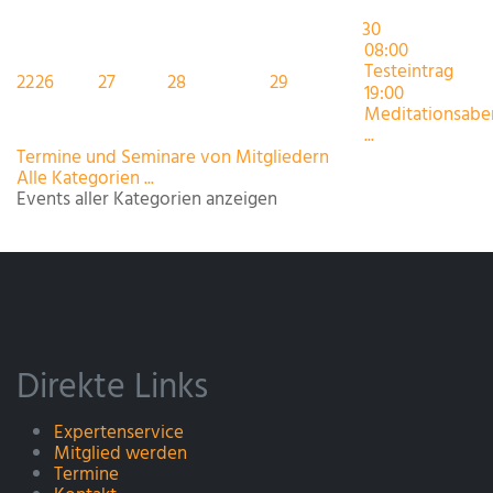
30
08:00
Testeintrag
22
26
27
28
29
19:00
Meditationsabe
...
Termine und Seminare von Mitgliedern
Alle Kategorien ...
Events aller Kategorien anzeigen
Direkte Links
Expertenservice
Mitglied werden
Termine