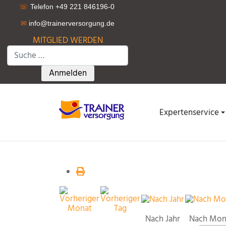
☏
Telefon +49 221 846196-0
✉
info@trainerversorgung.d
e
MITGLIED WERDEN
Suchen
Type 2 or more characters for results.
Anmelden
Expertenservice
Nach Jahr
Nach Mon