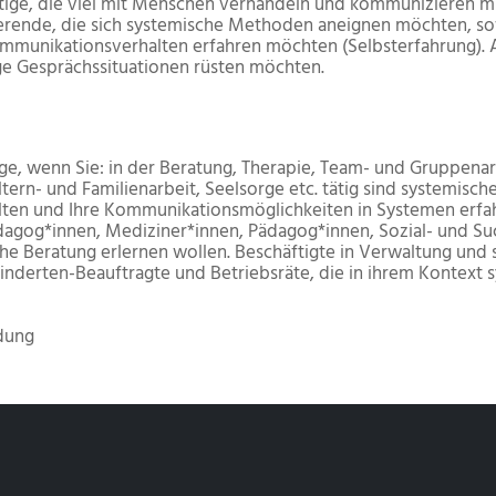
tätige, die viel mit Menschen verhandeln und kommunizieren 
erende, die sich systemische Methoden aneignen möchten, so
mmunikationsverhalten erfahren möchten (Selbsterfahrung). A
ge Gesprächssituationen rüsten möchten.
tige, wenn Sie: in der Beratung, Therapie, Team- und Gruppenar
ltern- und Familienarbeit, Seelsorge etc. tätig sind systemisch
alten und Ihre Kommunikationsmöglichkeiten in Systemen erf
agog*innen, Mediziner*innen, Pädagog*innen, Sozial- und Su
 Beratung erlernen wollen. Beschäftigte in Verwaltung und so
inderten-Beauftragte und Betriebsräte, die in ihrem Kontext
dung