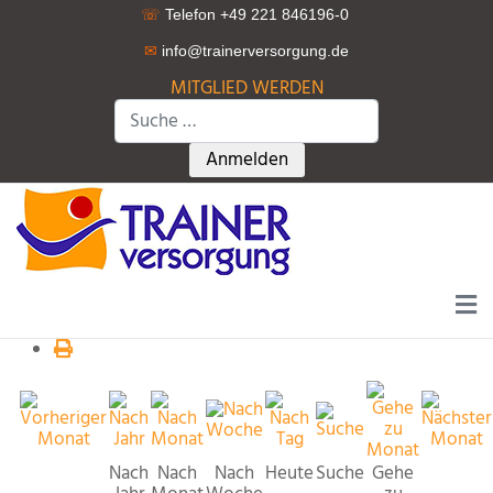
☏
Telefon +49 221 846196-0
✉
info@trainerversorgung.d
e
MITGLIED WERDEN
Suchen
Type 2 or more characters for r
Anmelden
Nach
Nach
Nach
Heute
Suche
Gehe