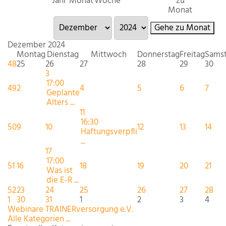
Jahr
Monat
Woche
zu
Monat
Gehe zu Monat
Dezember 2024
Montag
Dienstag
Mittwoch
Donnerstag
Freitag
Sams
48
25
26
27
28
29
30
3
17:00
49
2
4
5
6
7
Geplante
Alters ...
11
16:30
50
9
10
12
13
14
Haftungsverpfli
...
17
17:00
51
16
18
19
20
21
Was ist
die E-R ...
52
23
24
25
26
27
28
1
30
31
1
2
3
4
Webinare TRAINERversorgung e.V.
Alle Kategorien ...