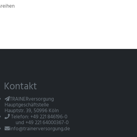
reihen
Kontakt
TRAINERversorgung
Hauptgeschäftstelle
Hauptstr. 39, 50996 Köln
Telefon: +49 221 846196-0
und +49 221 64000367-0
info@trainerversorgung.de