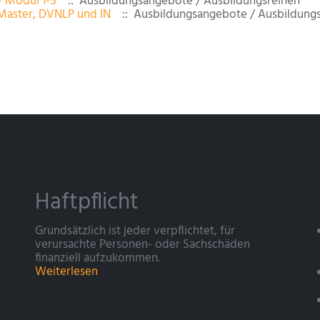
- Modul 1-5
:: Ausbildungsangebote / Ausbildungsreihen
Master, DVNLP und IN
:: Ausbildungsangebote / Ausbildungs
Haftpflicht
Grundsätzlich ist jeder verpflichtet, für
verursachte Personen- oder Sachschäden
finanziell aufzukommen.
Weiterlesen