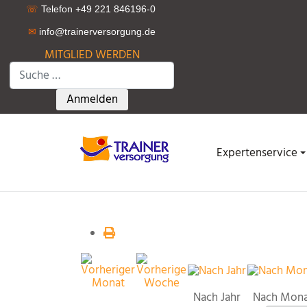
☏
Telefon +49 221 846196-0
✉
info@trainerversorgung.d
e
MITGLIED WERDEN
Suchen
Type 2 or more characters for results.
Anmelden
Expertenservice
Nach Jahr
Nach Mon