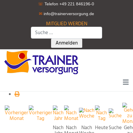
☏
Telefon +49 221 846196-0
✉
info@trainerversorgung.d
e
MITGLIED WERDEN
Suchen
Type 2 or more characters for r
Anmelden
Nach
Nach
Nach
Heute
Suche
Geh