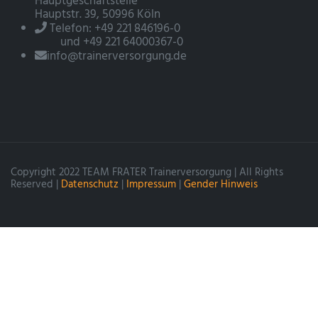
Hauptgeschäftstelle
Hauptstr. 39, 50996 Köln
Telefon: +49 221 846196-0
und +49 221 64000367-0
info@trainerversorgung.de
Copyright 2022 TEAM FRATER Trainerversorgung | All Rights
Reserved |
Datenschutz
|
Impressum
|
Gender Hinweis