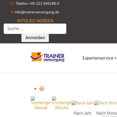
☏
Telefon +49 221 846196-0
✉
info@trainerversorgung.d
e
MITGLIED WERDEN
Suchen
Type 2 or more characters for results.
Anmelden
Expertenservice
Nach Jahr
Nach Mon