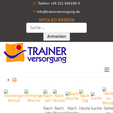
☏
Telefon +49 221 846196-0
✉
info@trainerversorgung.d
e
MITGLIED WERDEN
Suchen
Type 2 or more characters for r
Anmelden
Nach
Nach
Nach
Heute
Suche
Geh