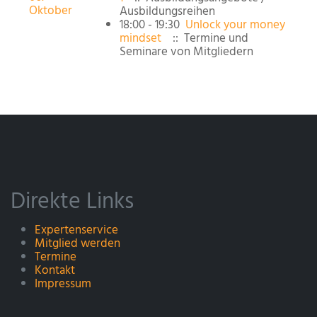
Oktober
Ausbildungsreihen
18:00 - 19:30
Unlock your money
mindset
:: Termine und
Seminare von Mitgliedern
Direkte Links
Expertenservice
Mitglied werden
Termine
Kontakt
Impressum